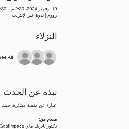
19 نوفمبر 2024، 2:30 م – 3:30 م
زووم | ندوة عبر الإنترنت
النزلاء
See All
نبذة عن الحدث
مقدم من:
دكتور باتريك ماي (GoalImpact) سينادين بيسيتش