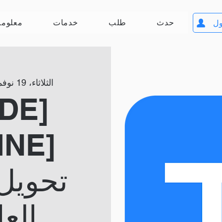
حدث
طلب
خدمات
معلوما
ول
الثلاثاء، 19 نوفمبر
تحويل 
العا