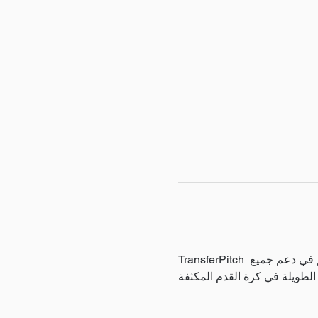
TransferPitch عبارة عن منصة مبتكرة، حيث تتواصل الأندية والوكلاء ويستمتعون بمعلومات اللعب الخاصة بهم. ساهم في دعم جميع 