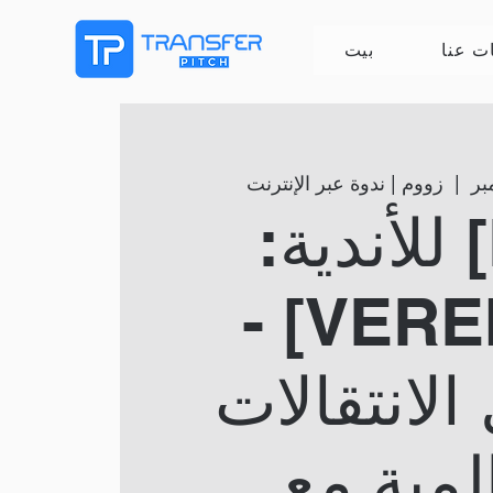
ت عنا
بيت
  |  
زووم | ندوة عبر الإنترنت
[DE] للأندية:
[VEREINE] -
الانتقالات
لمية مع