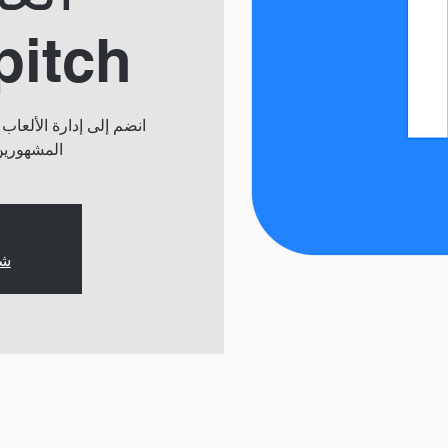
pitch
المشهورين
شا