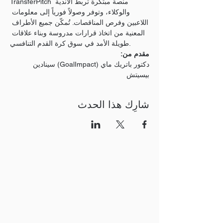
TransferPitch منصة مبتكرة تربط الأندية 
والوكلاء، وتوفر وصولاً فورياً إلى معلومات 
اللاعبين وفرص المناقصات. تُمكّن جميع الأطراف 
المعنية من اتخاذ قرارات مدروسة وبناء علاقات 
طويلة الأمد في سوق كرة القدم التنافسي.
مقدم من:
دكتور باتريك ماي (GoalImpact) سينادين 
بيسيتش
شارِك هذا الحدث