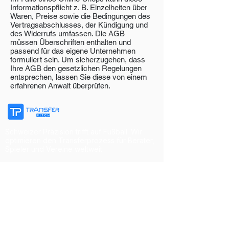
Informationspflicht z. B. Einzelheiten über
Waren, Preise sowie die Bedingungen des
Vertragsabschlusses, der Kündigung und
des Widerrufs umfassen. Die AGB
müssen Überschriften enthalten und
passend für das eigene Unternehmen
formuliert sein. Um sicherzugehen, dass
Ihre AGB den gesetzlichen Regelungen
entsprechen, lassen Sie diese von einem
erfahrenen Anwalt überprüfen.
Schweizer Präzision trifft auf Fußball. Wir
optimieren den Transferprozess für Berater,
Spieler und Vereine weltweit.
Navigation
Startseite
Leistungen
Partner
Über uns
Zugang beantragen