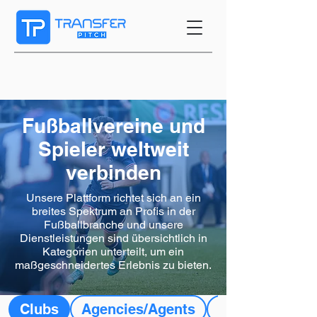
Fußballvereine und
Spieler weltweit
verbinden
Unsere Plattform richtet sich an ein
breites Spektrum an Profis in der
Fußballbranche und unsere
Dienstleistungen sind übersichtlich in
Kategorien unterteilt, um ein
maßgeschneidertes Erlebnis zu bieten.
Clubs
Agencies/Agents
Players