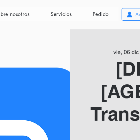
bre nosotros
Servicios
Pedido
A
vie, 06 dic
[D
[AG
Tran