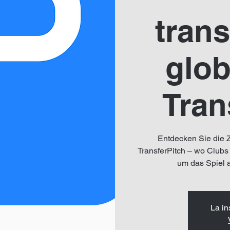
trans
glob
Tran
Entdecken Sie die 
TransferPitch – wo Clu
um das Spiel 
La in