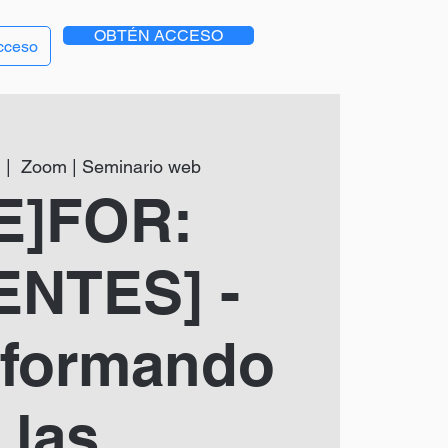
OBTÉN ACCESO
cceso
  |  
Zoom | Seminario web
E]FOR:
ENTES] -
sformando
las