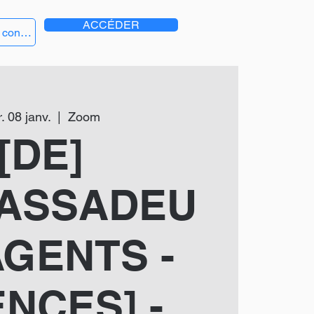
ACCÉDER
 connecter
. 08 janv.
  |  
Zoom
[DE]
ASSADEU
AGENTS -
NCES] -