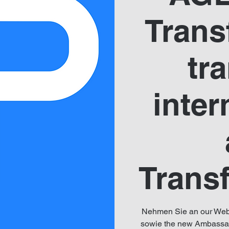
Trans
tr
inter
Transf
Nehmen Sie an our Webin
sowie the new Ambassad