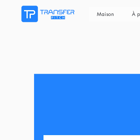
Maison
À p