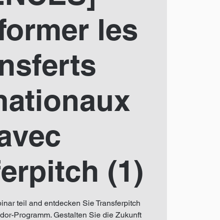
former les
ansferts
nationaux
avec
erpitch (1)
ar teil and entdecken Sie Transferpitch
or-Programm. Gestalten Sie die Zukunft