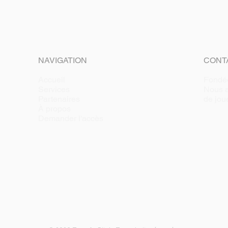
NAVIGATION
CONT
Accueil
Fondé
Services
Nous a
Partenaires
de jou
À propos
Demander l'accès