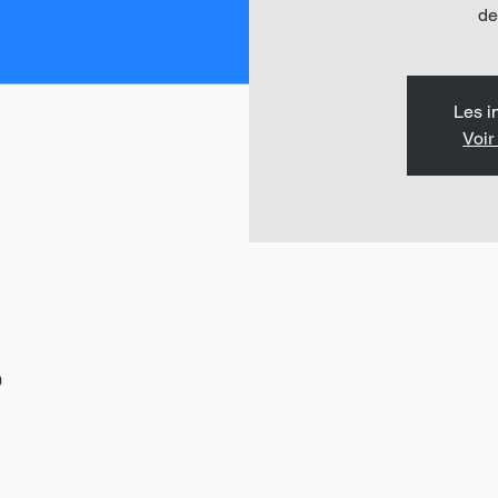
de
Les i
Voir
0