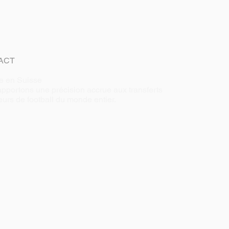
ACT
e en Suisse
pportons une précision accrue aux transferts
eurs de football du monde entier.