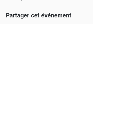
Partager cet événement
La précision suisse au service du football.