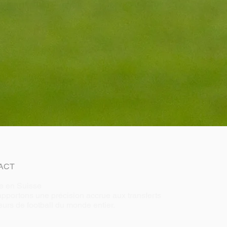
ACT
e en Suisse
pportons une précision accrue aux transferts
eurs de football du monde entier.