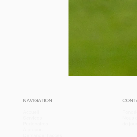
NAVIGATION
CONT
Accueil
Fondé
Services
Nous a
Partenaires
de jou
À propos
Demander l'accès