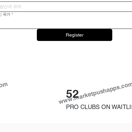
 | 국가
*
Register
com
www.marketpushapps.co
52
PRO CLUBS ON WAITLI