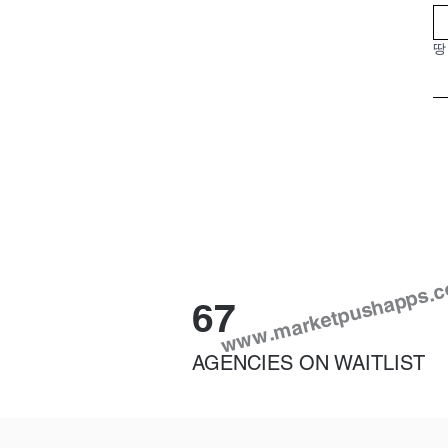
땅
www.marketpushapps.
67
AGENCIES ON WAITLIST