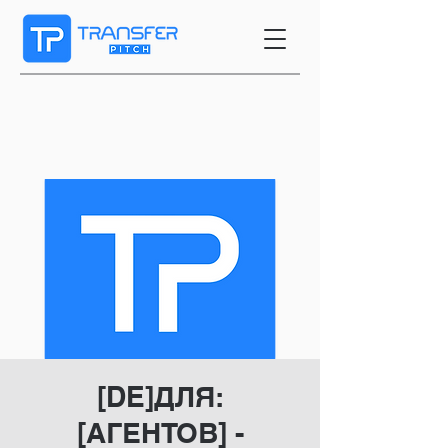
[DE]ДЛЯ:
[АГЕНТОВ] -