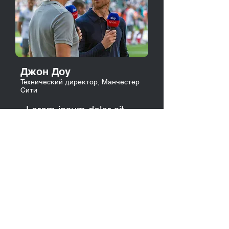
Джон Доу
Технический директор, Манчестер
Сити
«Lorem ipsum dolor sit
amet, consectetur
adipiscing elit. Aenean ut
porttitor est, in sagittis
enim. Curabitur
condimentum, mauris nec
commodo hendrerit»
Хотите узнать весь