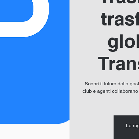
tras
glo
Tran
Scopri il futuro della ge
club e agenti collaborano
Le re