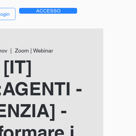
ACCESSO
ogin
nov
  |  
Zoom | Webinar
[IT]
:AGENTI -
NZIA] -
formare i