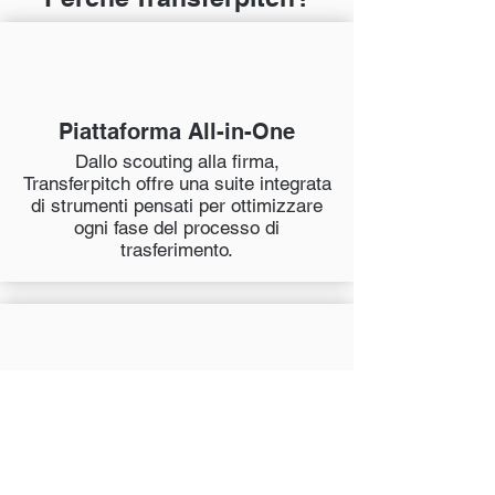
Piattaforma All-in-One
Dallo scouting alla firma,
Transferpitch offre una suite integrata
di strumenti pensati per ottimizzare
ogni fase del processo di
trasferimento.
Decisioni basate sui dati
Sfrutta il nostro database completo e
i nostri strumenti analitici per
prendere decisioni basate sui dati di