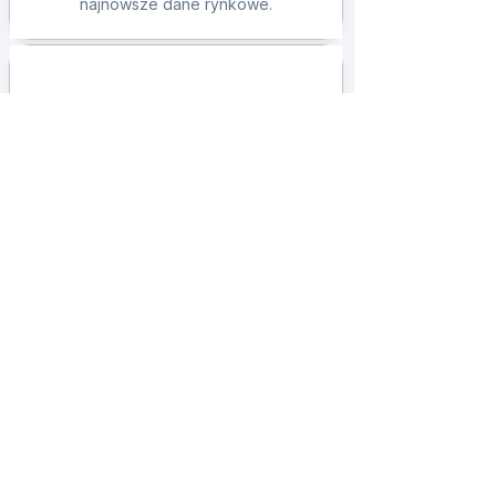
najnowsze dane rynkowe.
Społeczność i wsparcie
Dołącz do rosnącej społeczności
profesjonalistów futbolu. Skorzystaj z
naszego zespołu wsparcia, który pomoże
Ci osiągnąć Twoje cele.
Chcesz poznać pełen
zakres naszych usług?
Umów się już dziś na rozmowę