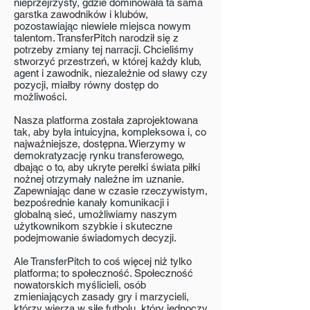
nieprzejrzysty, gdzie dominowała ta sama
garstka zawodników i klubów,
pozostawiając niewiele miejsca nowym
talentom. TransferPitch narodził się z
potrzeby zmiany tej narracji. Chcieliśmy
stworzyć przestrzeń, w której każdy klub,
agent i zawodnik, niezależnie od sławy czy
pozycji, miałby równy dostęp do
możliwości.
Nasza platforma została zaprojektowana
tak, aby była intuicyjna, kompleksowa i, co
najważniejsze, dostępna. Wierzymy w
demokratyzację rynku transferowego,
dbając o to, aby ukryte perełki świata piłki
nożnej otrzymały należne im uznanie.
Zapewniając dane w czasie rzeczywistym,
bezpośrednie kanały komunikacji i
globalną sieć, umożliwiamy naszym
użytkownikom szybkie i skuteczne
podejmowanie świadomych decyzji.
Ale TransferPitch to coś więcej niż tylko
platforma; to społeczność. Społeczność
nowatorskich myślicieli, osób
zmieniających zasady gry i marzycieli,
którzy wierzą w siłę futbolu, który jednoczy