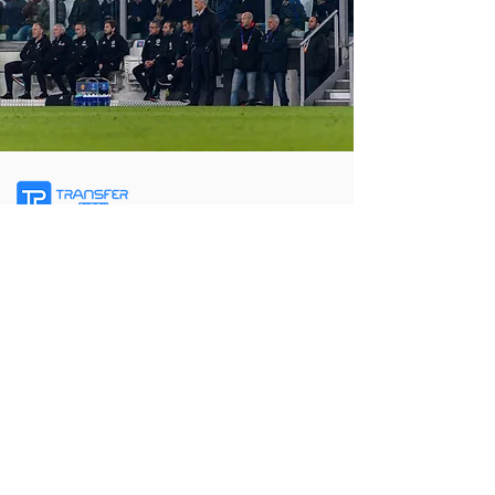
Szwajcarska precyzja spotyka się z piłką
nożną. Usprawniamy proces transferowy dla
agentów, zawodników i klubów na całym
świecie.
NAWIGACJA
Strona główna
Usługi
Partnerzy
O nas
Poproś o dostęp
KONTAKT