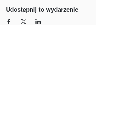
Udostępnij to wydarzenie
Szwajcarska precyzja spotyka się z piłką